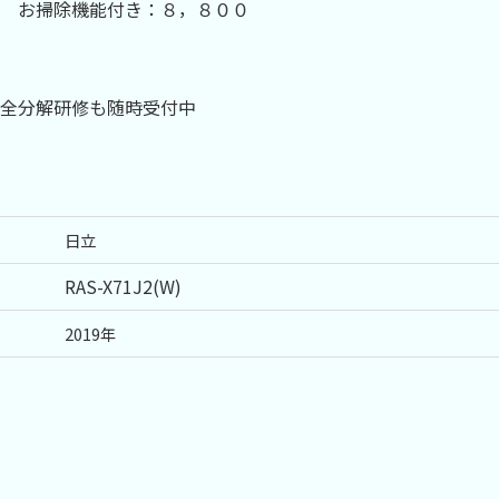
００ お掃除機能付き：８，８００
全分解研修も随時受付中
日立
RAS-X71J2(W)
2019
年