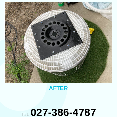
AFTER
027-386-4787
TEL