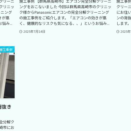
クリーニ
施工事例 【群馬県高崎市】エアコン完全分解クリーニ
施工事
クリニッ
ングをおこないました 今回は群馬県高崎市のクリニッ
クリー
ーニング
ク様からPanasonicエアコンの完全分解クリーニング
にお住
きが悪
の施工事例をご紹介します。「エアコンの効きが悪
ンの背
み...
く、健康的なリスクも気になる、、」というお悩み...
します。
2025年7月14日
2025
施工事例
背抜き
全分解ク
崎市にお