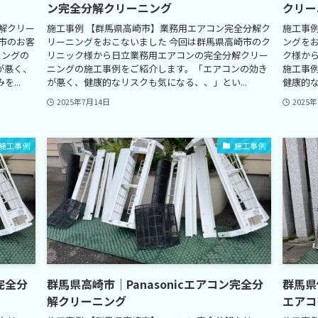
ン完全分解クリーニング
クリー
解クリー
施工事例 【群馬県高崎市】業務用エアコン完全分解ク
施工事
市のお客
リーニングをおこないました 今回は群馬県高崎市のク
ングを
ニングの
リニック様から日立業務用エアコンの完全分解クリー
ク様から
が悪く、
ニングの施工事例をご紹介します。「エアコンの効き
施工事
...
が悪く、健康的なリスクも気になる、、」とい...
健康的な
2025年7月14日
2025
施工事例
施工事例
完全分
群馬県高崎市｜Panasonicエアコン完全分
群馬県
解クリーニング
エアコ