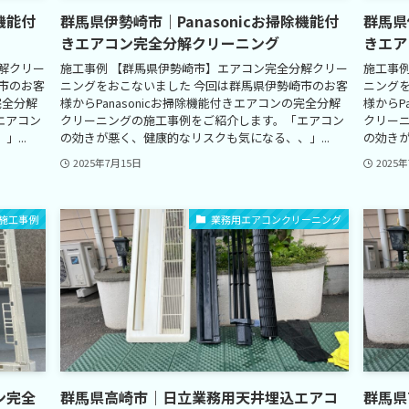
機能付
群馬県伊勢崎市｜Panasonicお掃除機能付
群馬県
きエアコン完全分解クリーニング
きエア
解クリー
施工事例 【群馬県伊勢崎市】エアコン完全分解クリー
施工事
市のお客
ニングをおこないました 今回は群馬県伊勢崎市のお客
ニング
完全分解
様からPanasonicお掃除機能付きエアコンの完全分解
様からP
エアコン
クリーニングの施工事例をご紹介します。「エアコン
クリー
...
の効きが悪く、健康的なリスクも気になる、、」...
の効きが
2025年7月15日
2025
施工事例
業務用エアコンクリーニング
ン完全
群馬県高崎市｜日立業務用天井埋込エアコ
群馬県