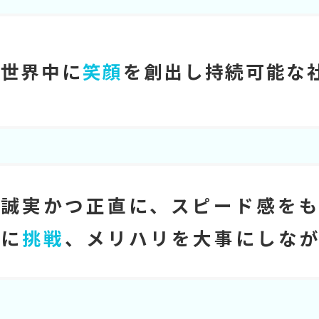
世界中に
笑顔
を創出し持続可能な
誠実かつ正直に、スピード感を
に
挑戦
、メリハリを大事にしな