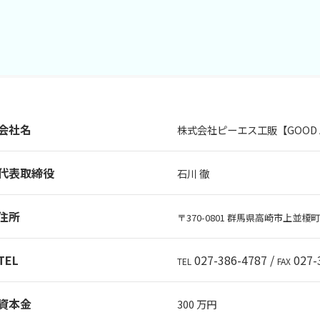
会社名
株式会社ピーエス工販【GOOD AI
代表取締役
石川 徹
住所
〒370-0801 群馬県高崎市上並榎町 
TEL
027-386-4787 /
027-
TEL
FAX
資本金
300 万円