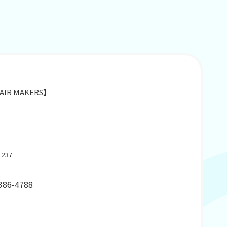
R MAKERS】
237
386-4788